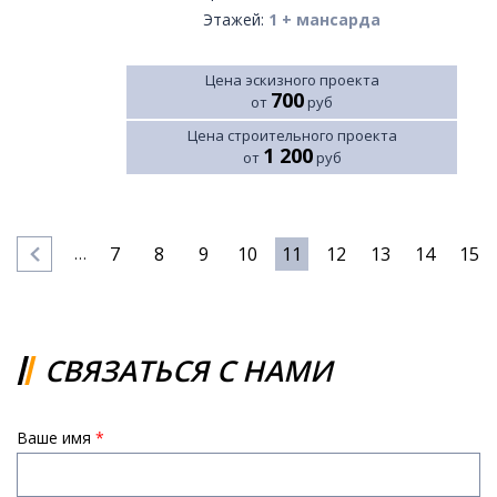
Этажей:
1 + мансарда
Цена эскизного проекта
700
от
руб
Цена строительного проекта
1 200
от
руб
7
8
9
10
11
12
13
14
15
…
Страницы
CВЯЗАТЬСЯ С НАМИ
Ваше имя
*